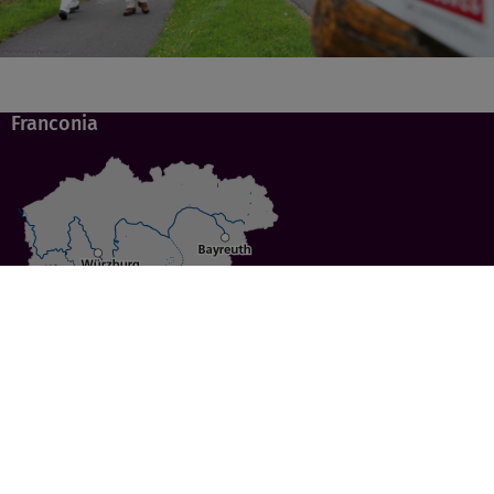
Franconia
Specials
Cities
Culture
Ansbach