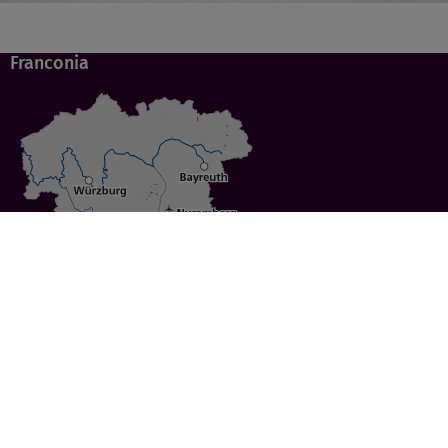
Franconia
Specials
Cities
Culture
Ansbach
Culinary Delights
Bayreuth
Bicycling
Wuerzburg