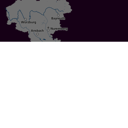
Specials
Cities
Culture
Ansbach
Culinary Delights
Bayreuth
Bicycling
Wuerzburg
Hiking
Nuremberg
Active Vacations
Sustainable Vacations
UNESCO World Heritage
Christmas Markets