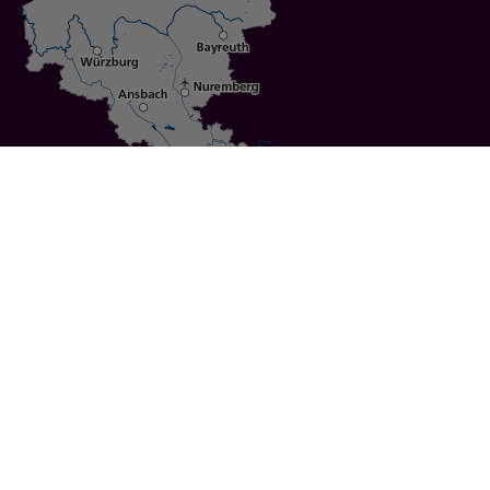
Specials
Cities
Culture
Ansbach
Culinary Delights
Bayreuth
Bicycling
Wuerzburg
Hiking
Nuremberg
Active Vacations
Sustainable Vacations
UNESCO World Heritage
Christmas Markets