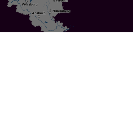
Specials
Cities
Culture
Ansbach
Culinary Delights
Bayreuth
Bicycling
Wuerzburg
Hiking
Nuremberg
Active Vacations
Sustainable Vacations
UNESCO World Heritage
Christmas Markets
Regions
Events
Calendar of Events