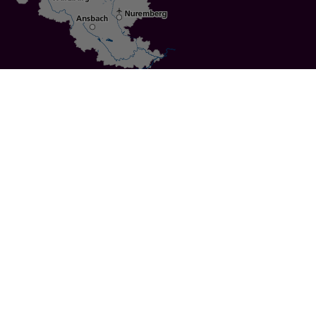
Specials
Cities
Culture
Ansbach
Culinary Delights
Bayreuth
Bicycling
Wuerzburg
Hiking
Nuremberg
Active Vacations
Sustainable Vacations
UNESCO World Heritage
Christmas Markets
Regions
Events
Calendar of Events