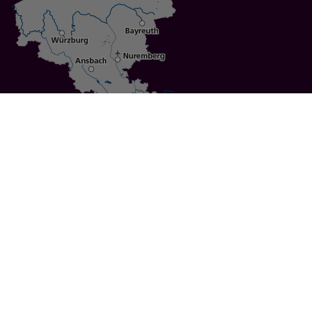
Specials
Cities
Culture
Ansbach
Culinary Delights
Bayreuth
Bicycling
Wuerzburg
Hiking
Nuremberg
Active Vacations
Sustainable Vacations
UNESCO World Heritage
Christmas Markets