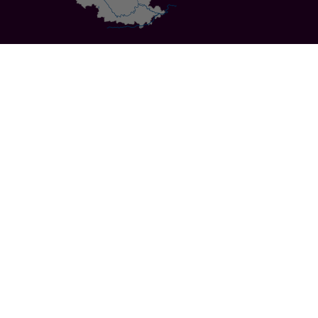
Specials
Cities
Culture
Ansbach
Culinary Delights
Bayreuth
Bicycling
Wuerzburg
Hiking
Nuremberg
Active Vacations
Sustainable Vacations
UNESCO World Heritage
Christmas Markets
Regions
Events
Calendar of Events
Highlights 2026
Service