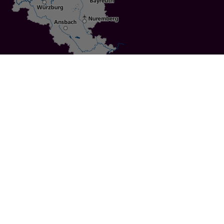
Specials
Cities
Culture
Ansbach
Culinary Delights
Bayreuth
Bicycling
Wuerzburg
Hiking
Nuremberg
Active Vacations
Sustainable Vacations
UNESCO World Heritage
Christmas Markets
Regions
Events
Calendar of Events