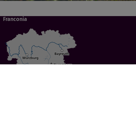
Franconia
Specials
Cities
Culture
Ansbach
Culinary Delights
Bayreuth
Bicycling
Wuerzburg