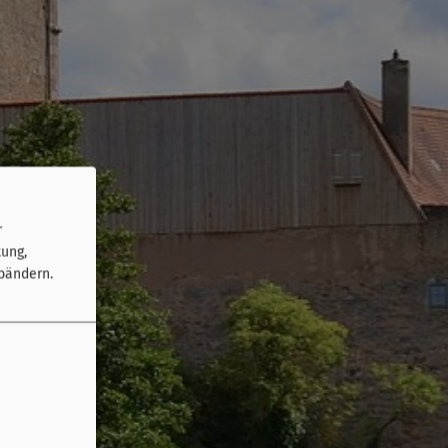
r
tung,
bändern.