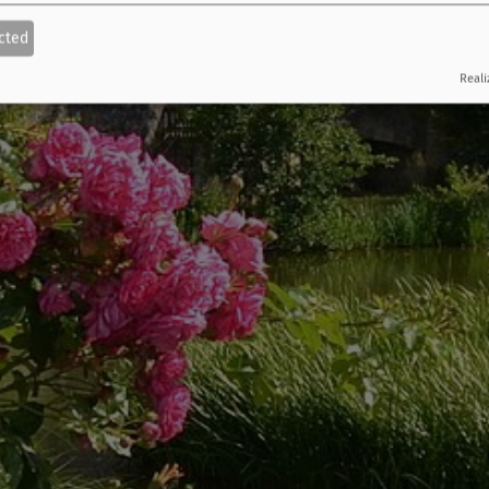
cted
Reali