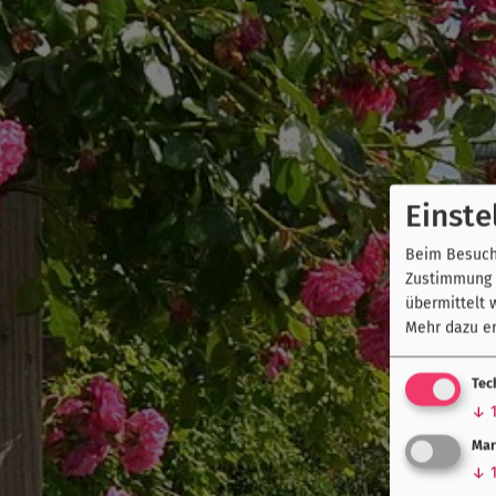
Einste
Beim Besuch 
Zustimmung k
übermittelt 
Mehr dazu er
Tec
↓
Mar
↓