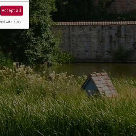
Accept all
zed with Klaro!