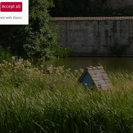
Accept all
zed with Klaro!