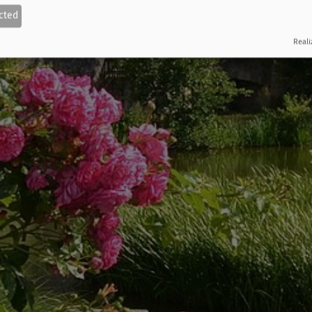
cted
Reali