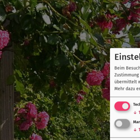
Einste
Beim Besuch 
Zustimmung k
übermittelt 
Mehr dazu er
Tec
↓
Mar
↓