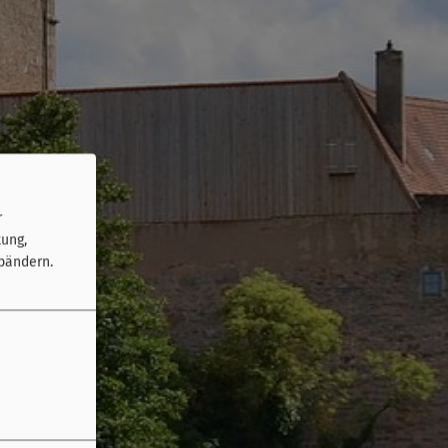
r
tung,
bändern.