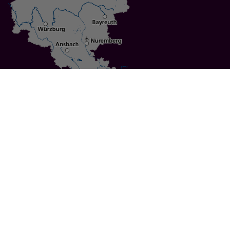
Specials
Cities
Culture
Ansbach
Culinary Delights
Bayreuth
Bicycling
Wuerzburg
Hiking
Nuremberg
Active Vacations
Sustainable Vacations
UNESCO World Heritage
Christmas Markets