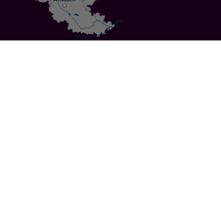
Specials
Cities
Culture
Ansbach
Culinary Delights
Bayreuth
Bicycling
Wuerzburg
Hiking
Nuremberg
Active Vacations
Sustainable Vacations
UNESCO World Heritage
Christmas Markets
Regions
Events
Calendar of Events
Highlights 2026