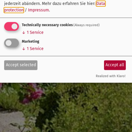
jederzeit abändern.
Mehr dazu erfahren Sie hier:
Data
protection
/
Impressum
.
Technically necessary cookies
(Always required)
↓
1
Service
Marketing
↓
1
Service
Accept selected
Accept all
Realized with Klaro!