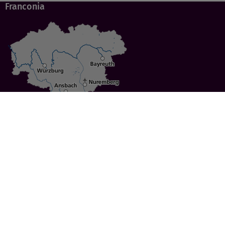
Franconia
Specials
Cities
Culture
Ansbach
Culinary Delights
Bayreuth
Bicycling
Wuerzburg
Hiking
Nuremberg
Active Vacations