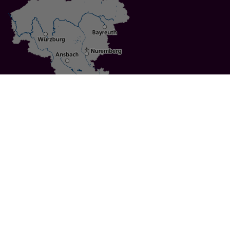
Specials
Cities
Culture
Ansbach
Culinary Delights
Bayreuth
Bicycling
Wuerzburg
Hiking
Nuremberg
Active Vacations
Sustainable Vacations
UNESCO World Heritage
Christmas Markets