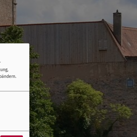
r
tung,
bändern.