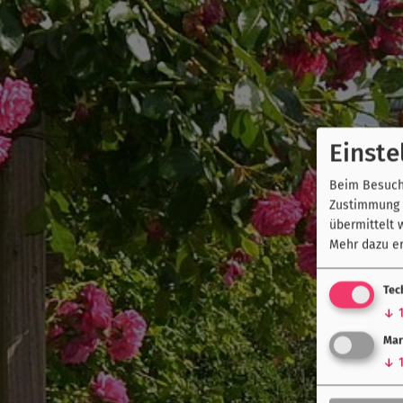
Einste
Beim Besuch 
Zustimmung k
übermittelt 
Mehr dazu er
Tec
↓
Mar
↓