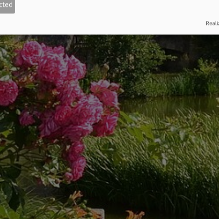
cted
Reali