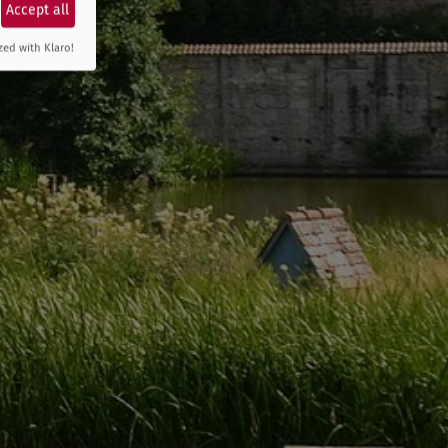
Accept all
zed with Klaro!