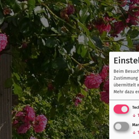
Einste
Beim Besuch 
Zustimmung k
übermittelt 
Mehr dazu er
Tec
↓
Mar
↓