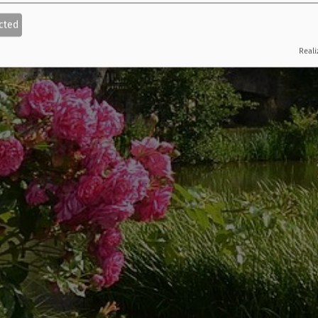
cted
Reali