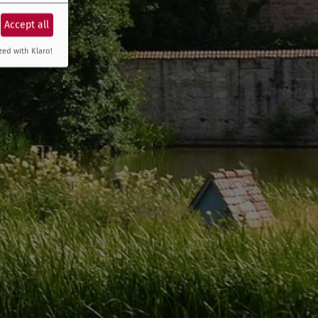
Accept all
zed with Klaro!