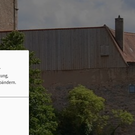
r
tung,
bändern.