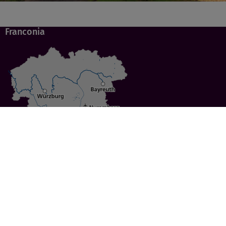
Franconia
Specials
Cities
Culture
Ansbach
Culinary Delights
Bayreuth
Bicycling
Wuerzburg