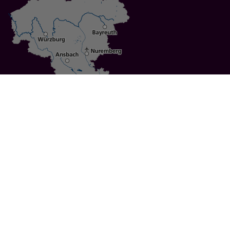
Specials
Cities
Culture
Ansbach
Culinary Delights
Bayreuth
Bicycling
Wuerzburg
Hiking
Nuremberg
Active Vacations
Sustainable Vacations
UNESCO World Heritage
Christmas Markets