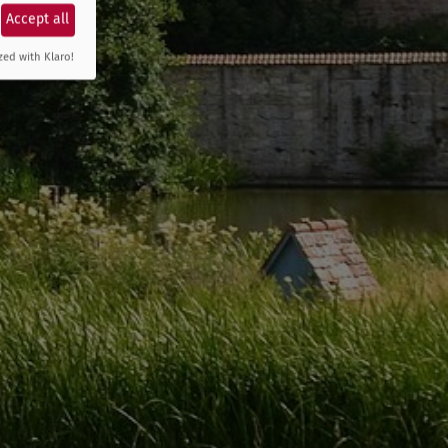
Accept all
zed with Klaro!