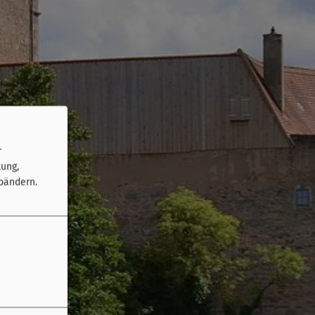
r
tung,
bändern.