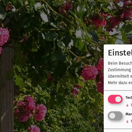
Einste
Beim Besuch 
Zustimmung k
übermittelt 
Mehr dazu er
Tec
↓
Mar
↓