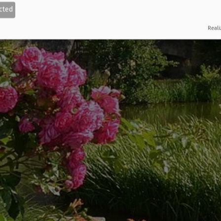
cted
Reali