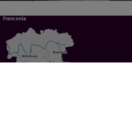
Franconia
Specials
Cities
Culture
Ansbach
Culinary Delights
Bayreuth
Bicycling
Wuerzburg