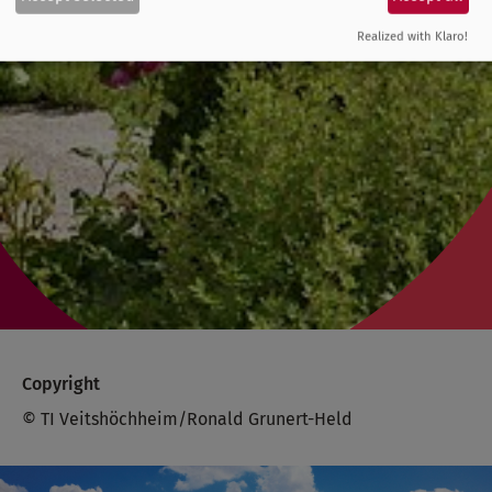
Realized with Klaro!
Copyright
© TI Veitshöchheim/Ronald Grunert-Held