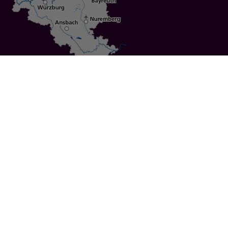
Specials
Cities
Culture
Ansbach
Culinary Delights
Bayreuth
Bicycling
Wuerzburg
Hiking
Nuremberg
Active Vacations
Sustainable Vacations
UNESCO World Heritage
Christmas Markets
Regions
Events
Calendar of Events