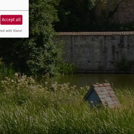
Accept all
zed with Klaro!