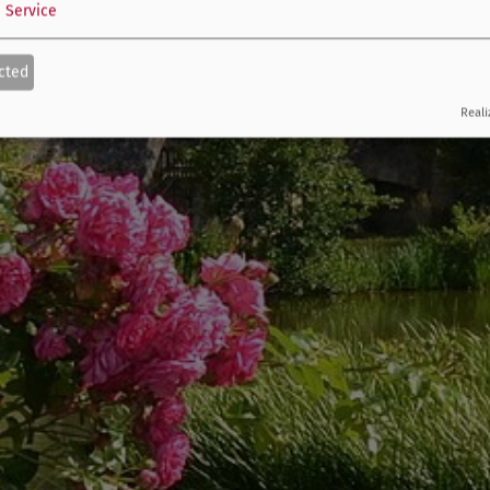
1
Service
cted
Reali