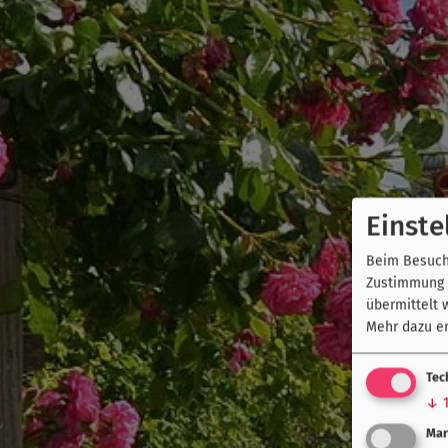
Einste
Beim Besuch 
Zustimmung k
übermittelt 
Mehr dazu er
Tec
↓
Mar