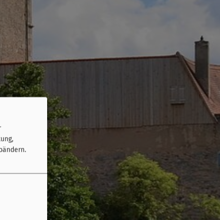
r
tung,
bändern.