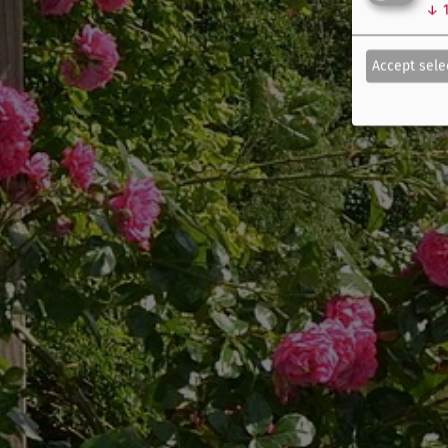
↓
Accept sele