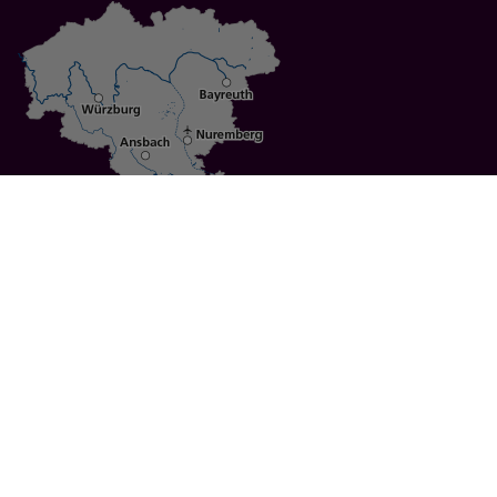
Specials
Cities
Culture
Ansbach
Culinary Delights
Bayreuth
Bicycling
Wuerzburg
Hiking
Nuremberg
Active Vacations
Sustainable Vacations
UNESCO World Heritage