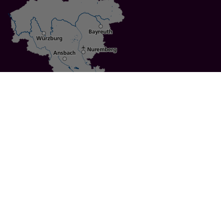
Specials
Cities
Culture
Ansbach
Culinary Delights
Bayreuth
Bicycling
Wuerzburg
Hiking
Nuremberg
Active Vacations
Sustainable Vacations
UNESCO World Heritage
Christmas Markets