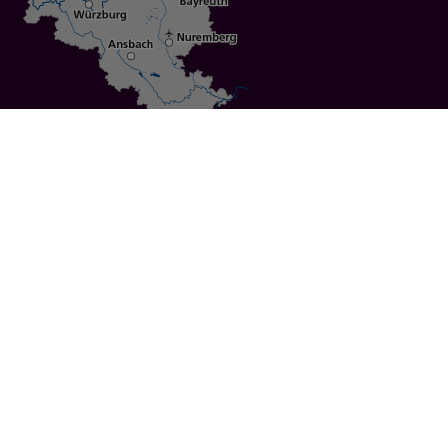
Specials
Cities
Culture
Ansbach
Culinary Delights
Bayreuth
Bicycling
Wuerzburg
Hiking
Nuremberg
Active Vacations
Sustainable Vacations
UNESCO World Heritage
Christmas Markets
Regions
Events
Calendar of Events