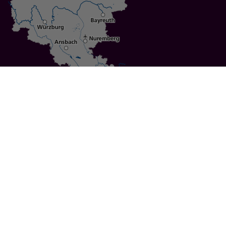
Specials
Cities
Culture
Ansbach
Culinary Delights
Bayreuth
Bicycling
Wuerzburg
Hiking
Nuremberg
Active Vacations
Sustainable Vacations
UNESCO World Heritage
Christmas Markets