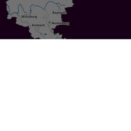
Specials
Cities
Culture
Ansbach
Culinary Delights
Bayreuth
Bicycling
Wuerzburg
Hiking
Nuremberg
Active Vacations
Sustainable Vacations
UNESCO World Heritage
Christmas Markets