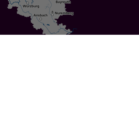
Specials
Cities
Culture
Ansbach
Culinary Delights
Bayreuth
Bicycling
Wuerzburg
Hiking
Nuremberg
Active Vacations
Sustainable Vacations
UNESCO World Heritage
Christmas Markets
Regions
Events