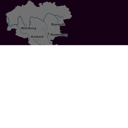
Specials
Cities
Culture
Ansbach
Culinary Delights
Bayreuth
Bicycling
Wuerzburg
Hiking
Nuremberg
Active Vacations
Sustainable Vacations
UNESCO World Heritage