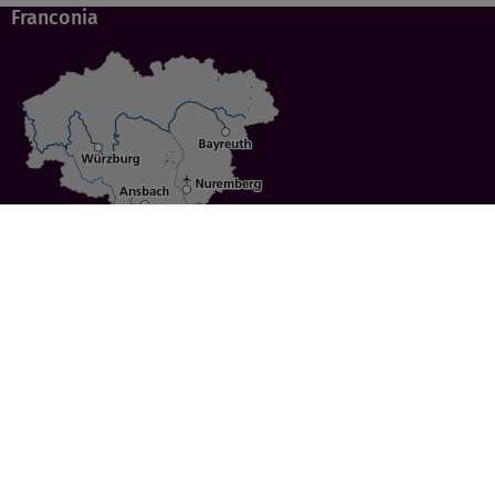
Franconia
Specials
Cities
Culture
Ansbach
Culinary Delights
Bayreuth
Bicycling
Wuerzburg
Hiking
Nuremberg
Active Vacations