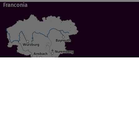
Franconia
Specials
Cities
Culture
Ansbach
Culinary Delights
Bayreuth
Bicycling
Wuerzburg
Hiking
Nuremberg
Active Vacations