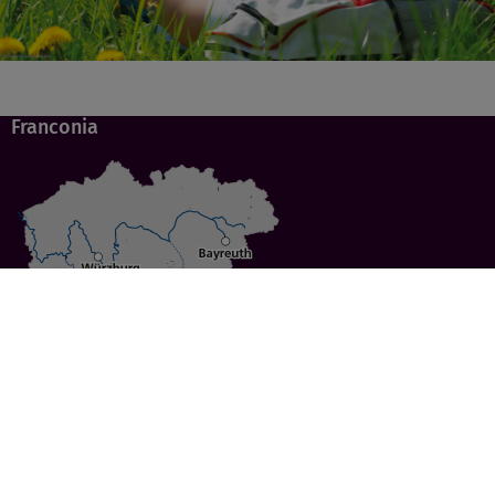
Franconia
Specials
Cities
Culture
Ansbach