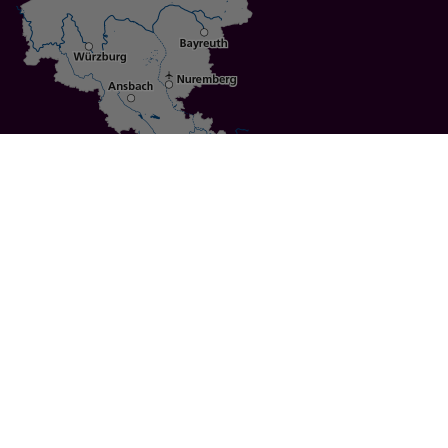
Specials
Cities
Culture
Ansbach
Culinary Delights
Bayreuth
Bicycling
Wuerzburg
Hiking
Nuremberg
Active Vacations
Sustainable Vacations
UNESCO World Heritage
Christmas Markets