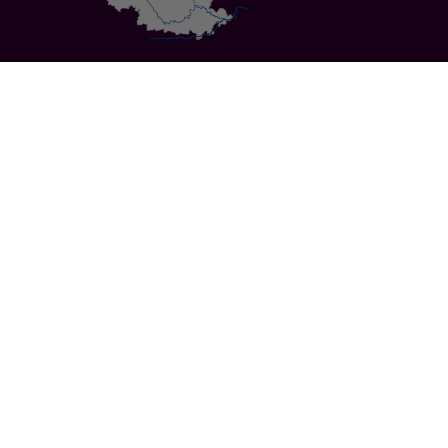
Specials
Cities
Culture
Ansbach
Culinary Delights
Bayreuth
Bicycling
Wuerzburg
Hiking
Nuremberg
Active Vacations
Sustainable Vacations
UNESCO World Heritage
Christmas Markets
Regions
Events
Calendar of Events
Highlights 2026
Service