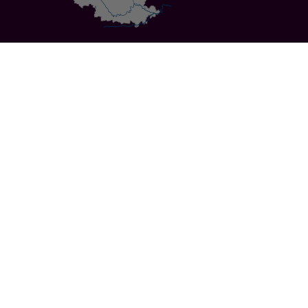
Specials
Cities
Culture
Ansbach
Culinary Delights
Bayreuth
Bicycling
Wuerzburg
Hiking
Nuremberg
Active Vacations
Sustainable Vacations
UNESCO World Heritage
Christmas Markets
Regions
Events
Calendar of Events
Highlights 2026
Service