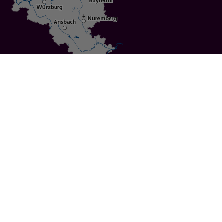
Specials
Cities
Culture
Ansbach
Culinary Delights
Bayreuth
Bicycling
Wuerzburg
Hiking
Nuremberg
Active Vacations
Sustainable Vacations
UNESCO World Heritage
Christmas Markets
Regions
Events
Calendar of Events