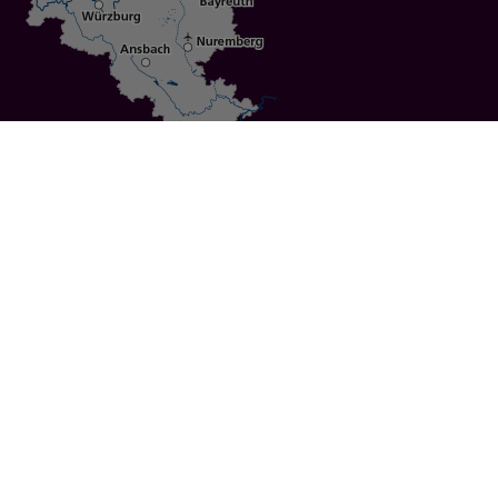
Specials
Cities
Culture
Ansbach
Culinary Delights
Bayreuth
Bicycling
Wuerzburg
Hiking
Nuremberg
Active Vacations
Sustainable Vacations
UNESCO World Heritage
Christmas Markets
Regions
Events
Calendar of Events