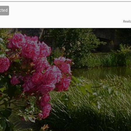
cted
Reali