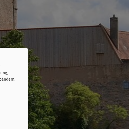
r
tung,
bändern.