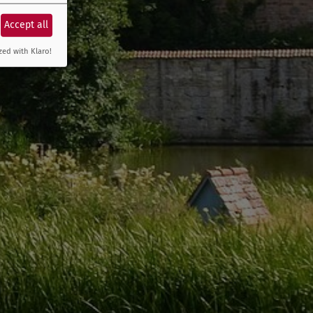
Accept all
zed with Klaro!