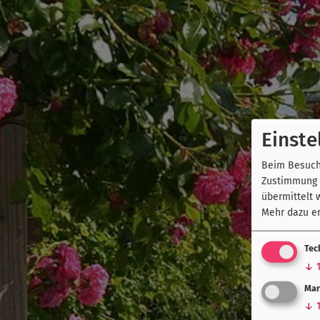
Einste
Beim Besuch 
Zustimmung k
übermittelt 
Mehr dazu er
Tec
↓
Mar
↓