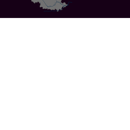
Specials
Cities
Culture
Ansbach
Culinary Delights
Bayreuth
Bicycling
Wuerzburg
Hiking
Nuremberg
Active Vacations
Sustainable Vacations
UNESCO World Heritage
Christmas Markets
Regions
Events
Calendar of Events
Highlights 2026
Service