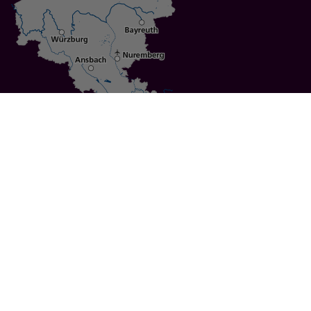
Specials
Cities
Culture
Ansbach
Culinary Delights
Bayreuth
Bicycling
Wuerzburg
Hiking
Nuremberg
Active Vacations
Sustainable Vacations
UNESCO World Heritage
Christmas Markets