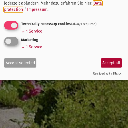
jederzeit abändern.
Mehr dazu erfahren Sie hier:
Data
protection
/
Impressum
.
Technically necessary cookies
(Always required)
↓
1
Service
Marketing
↓
1
Service
Accept selected
Accept all
Realized with Klaro!