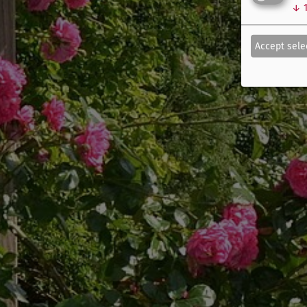
↓
Accept sele