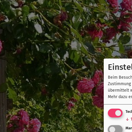
Einste
Beim Besuch 
Zustimmung k
übermittelt 
Mehr dazu er
Tec
↓
Mar