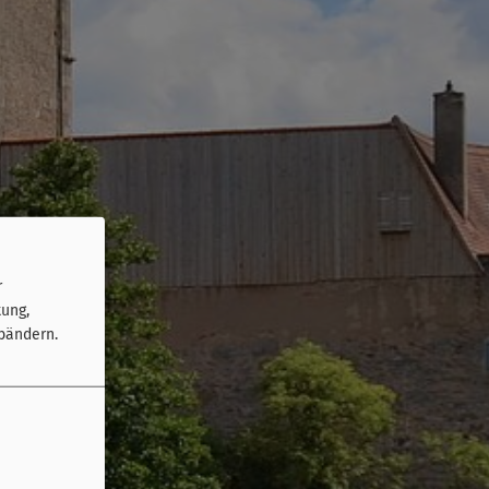
r
tung,
bändern.