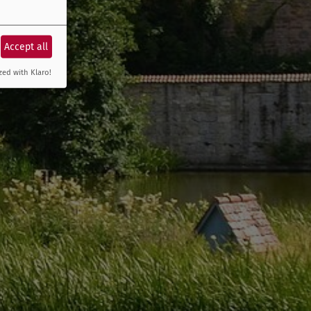
Accept all
zed with Klaro!