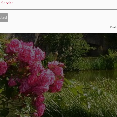
1
Service
cted
Reali