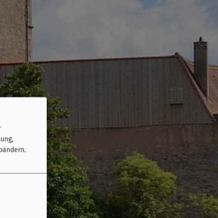
r
tung,
bändern.