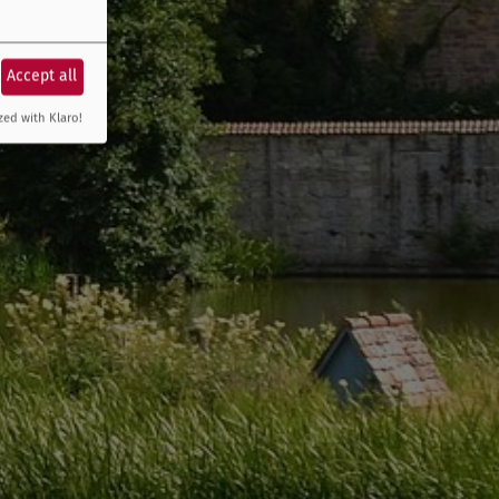
Accept all
zed with Klaro!