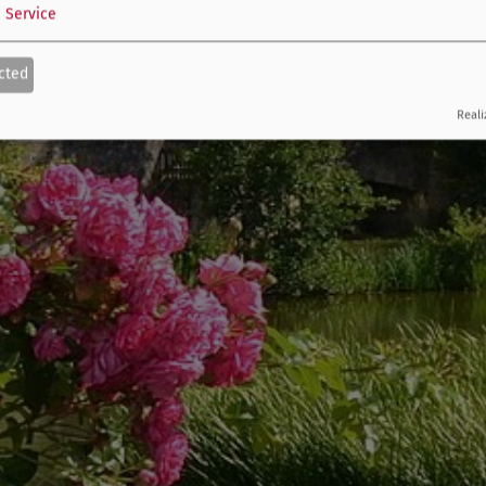
1
Service
cted
Reali