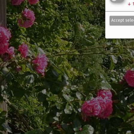
↓
Accept sele