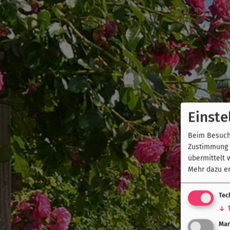
Einste
Beim Besuch 
Zustimmung k
übermittelt 
Mehr dazu er
Tec
↓
Mar