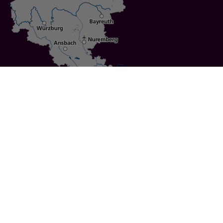
Specials
Cities
Culture
Ansbach
Culinary Delights
Bayreuth
Bicycling
Wuerzburg
Hiking
Nuremberg
Active Vacations
Sustainable Vacations
UNESCO World Heritage
Christmas Markets