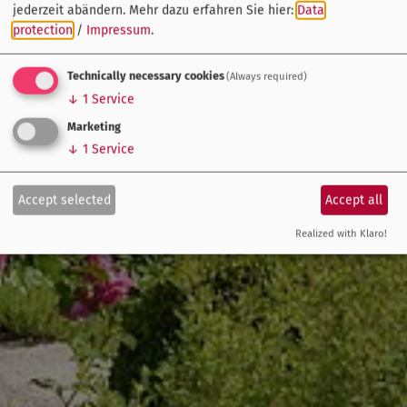
jederzeit abändern.
Mehr dazu erfahren Sie hier:
Data
protection
/
Impressum
.
Technically necessary cookies
(Always required)
↓
1
Service
Marketing
↓
1
Service
Accept selected
Accept all
Realized with Klaro!