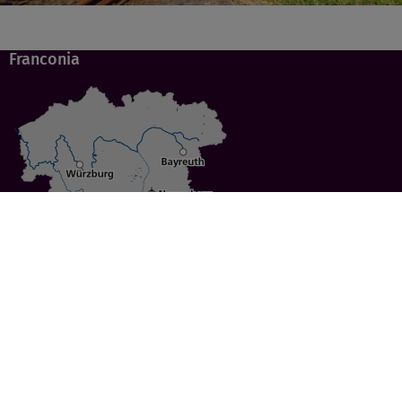
Franconia
Specials
Cities
Culture
Ansbach
Culinary Delights
Bayreuth
Bicycling
Wuerzburg