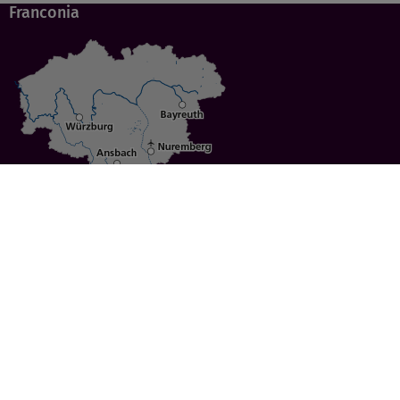
Franconia
Specials
Cities
Culture
Ansbach
Culinary Delights
Bayreuth
Bicycling
Wuerzburg
Hiking
Nuremberg
Active Vacations